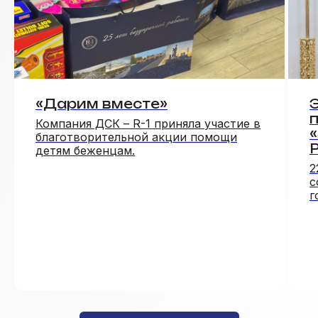
«Дарим вместе»
Компания ДСК – R-1 приняла участие в
благотворительной акции помощи
детям беженцам.
2
с
г