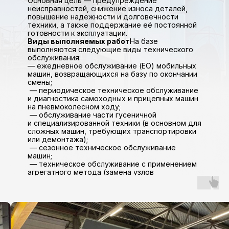
Основная цель — предупреждение
неисправностей, снижение износа деталей,
повышение надежности и долговечности
техники, а также поддержание её постоянной
готовности к эксплуатации.
Виды выполняемых работ
На базе
выполняются следующие виды технического
обслуживания:
— ежедневное обслуживание (ЕО) мобильных
машин, возвращающихся на базу по окончании
смены;
— периодическое техническое обслуживание
и диагностика самоходных и прицепных машин
на пневмоколесном ходу;
— обслуживание части гусеничной
и специализированной техники (в основном для
сложных машин, требующих транспортировки
или демонтажа);
— сезонное техническое обслуживание
машин;
— техническое обслуживание с применением
агрегатного метода (замена узлов
и агрегатов).
Часть техники обслуживается
непосредственно на объектах
с использованием передвижных средств,
а на базе — при передислокации или
постановке на хранение.