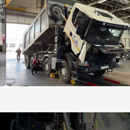
Площадь ремонтной зоны
Площадь здания
для ремонта автотранспортных средств
составляет
1 800 м²
, что позволяет
эффективно организовать обслуживание и
ремонт большого парка техники.