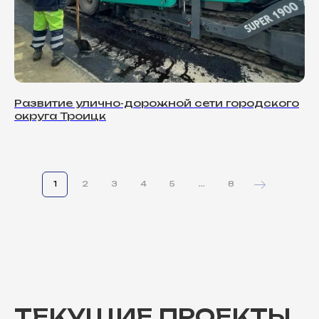
Развитие улично-дорожной сети городского
округа Троицк
1
2
3
4
5
...
8
ТЕКУЩИЕ ПРОЕКТЫ