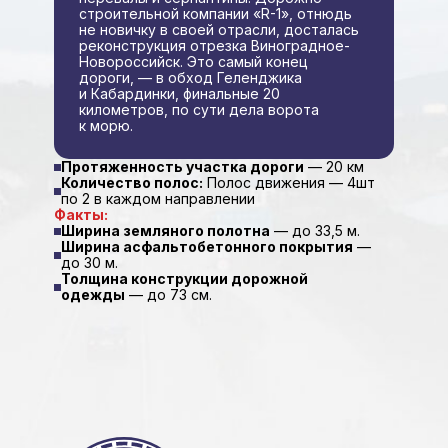
строительной компании «R-1», отнюдь
не новичку в своей отрасли, досталась
реконструкция отрезка Виноградное-
Новороссийск. Это самый конец
дороги, — в обход Геленджика
и Кабардинки, финальные 20
километров, по сути дела ворота
к морю.
Протяженность участка дороги
— 20 км
Количество полос:
Полос движения — 4шт
по 2 в каждом направлении
Факты:
Ширина земляного полотна
— до 33,5 м.
Ширина асфальтобетонного покрытия
—
до 30 м.
Толщина конструкции дорожной
одежды
— до 73 см.