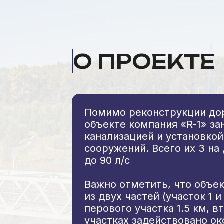
О ПРОЕКТЕ
Помимо реконструкции до
объекте компания «R-1» з
канализацией и установко
сооружений. Всего их 3 на
до 90 л/c
Важно отметить, что объе
из двух частей (участок 1 
перового участка 1.5 км, в
участках задействовано ок