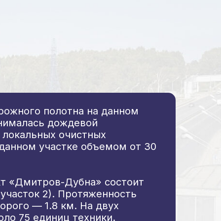
рожного полотна на данном
анималась дождевой
й локальных очистных
 данном участке объемом от 30
кт «Дмитров-Дубна» состоит
и участок 2). Протяженность
торого — 1.8 км. На двух
оло 75 единиц техники.