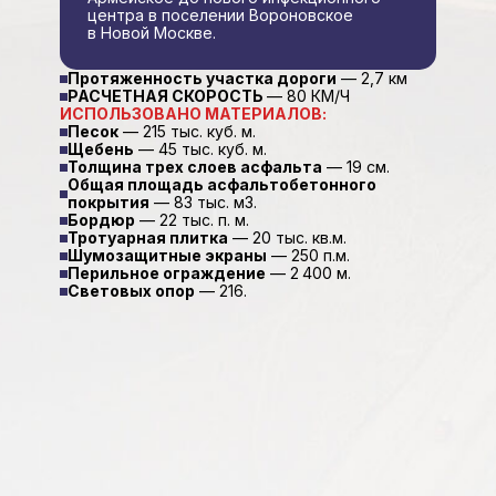
центра в поселении Вороновское
в Новой Москве.
Протяженность участка дороги
— 2,7 км
РАСЧЕТНАЯ СКОРОСТЬ
— 80 КМ/Ч
ИСПОЛЬЗОВАНО МАТЕРИАЛОВ:
Песок
— 215 тыс. куб. м.
Щебень
— 45 тыс. куб. м.
Толщина трех слоев асфальта
— 19 см.
Общая площадь асфальтобетонного
покрытия
— 83 тыс. м3.
Бордюр
— 22 тыс. п. м.
Тротуарная плитка
— 20 тыс. кв.м.
Шумозащитные экраны
— 250 п.м.
Перильное ограждение
— 2 400 м.
Световых опор
— 216.