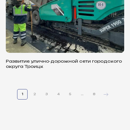
Развитие улично-дорожной сети городского
округа Троицк
1
2
3
4
5
...
8