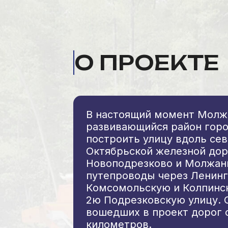
О ПРОЕКТЕ
В настоящий момент Молж
развивающийся район гор
построить улицу вдоль се
Октябрьской железной до
Новоподрезково и Молжани
путепроводы через Ленинг
Комсомольскую и Колпинск
2ю Подрезковскую улицу.
вошедших в проект дорог 
километров.