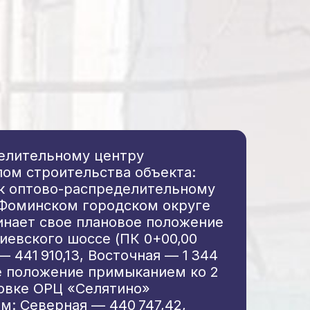
елительному центру
пом строительства объекта:
к оптово-распределительному
-Фоминском городском округе
инает свое плановое положение
Киевского шоссе (ПК 0+00,00
 441 910,13, Восточная — 1 344
ое положение примыканием ко 2
ковке ОРЦ «Селятино»
 м: Северная — 440 747,42,