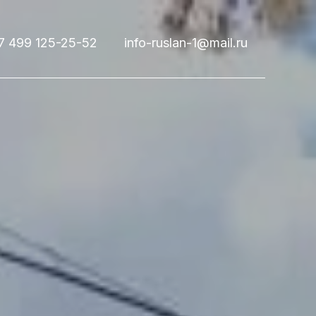
7 499 125-25-52
info-ruslan-1@mail.ru