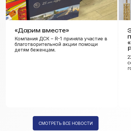
«Дарим вместе»
Компания ДСК – R-1 приняла участие в
благотворительной акции помощи
детям беженцам.
2
с
г
СМОТРЕТЬ ВСЕ НОВОСТИ